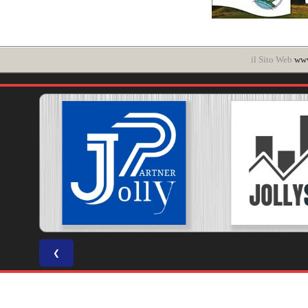
il Sito Web
www
❮