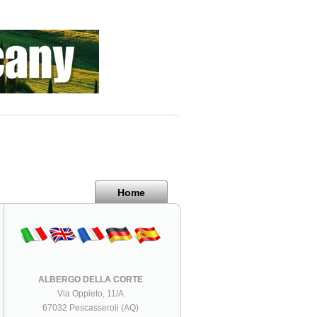
Home
ALBERGO DELLA CORTE
Via Oppieto, 11/A
67032 Pescasseroli (AQ)