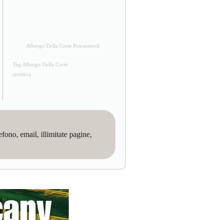
Albergo Della Corte Pescasseroli
Tag Albergo Della Corte
ricettiva
no, email, illimitate pagine,