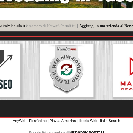
.italy.laquila.it
è membro di NetworkPortali.it | [
Aggiungi la tua Azienda al Netw
AnyWeb
|
Pisa
Online |
Piazza Armerina
|
Hotels Web
|
Italia Search
Portale Web membro di
NETWORK PORTALI