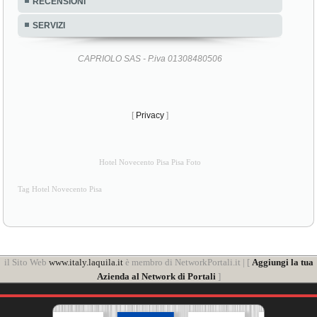
RECENSIONI
SERVIZI
CAPRIOLO SAS - P.iva 01308480506
[
Privacy
]
Hotel Novecento Pisa Pisa Foto
Tag Hotel Novecento Pisa
il Sito Web
www.italy.laquila.it
è membro di NetworkPortali.it | [
Aggiungi la tua
Azienda al Network di Portali
]