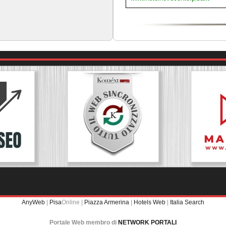
AnyWeb
|
Pisa
Online |
Piazza Armerina
|
Hotels Web
|
Italia Search
Portale Web membro di
NETWORK PORTALI