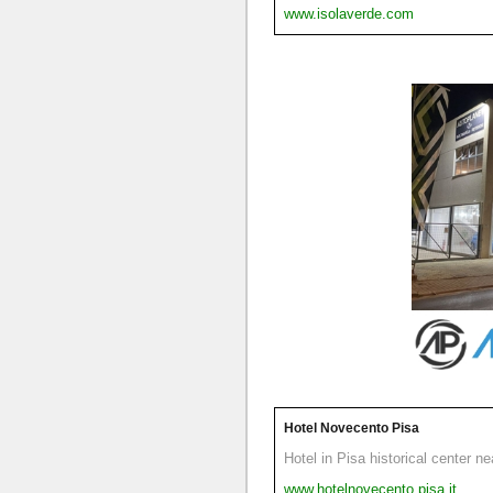
www.isolaverde.com
Hotel Novecento Pisa
Hotel in Pisa historical center n
www.hotelnovecento.pisa.it