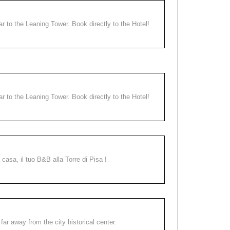
ear to the Leaning Tower. Book directly to the Hotel!
ear to the Leaning Tower. Book directly to the Hotel!
a casa, il tuo B&B alla Torre di Pisa !
far away from the city historical center.