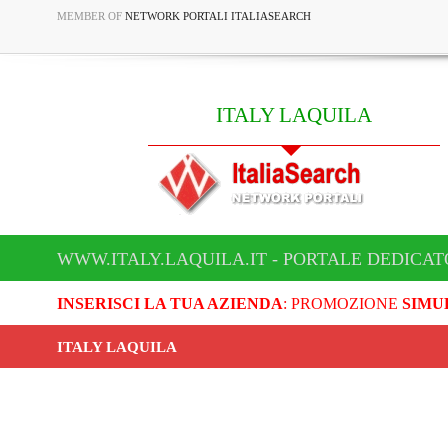
MEMBER OF
NETWORK PORTALI ITALIASEARCH
ITALY LAQUILA
WWW.ITALY.LAQUILA.IT - PORTALE DEDICAT
INSERISCI LA TUA AZIENDA
: PROMOZIONE
SIMU
ITALY LAQUILA