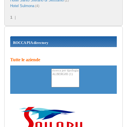
Hotel Santo Stefano di Sessanio
(2)
Hotel Sulmona
(4)
1
|
ROCCA PIA directory
Tutte le aziende