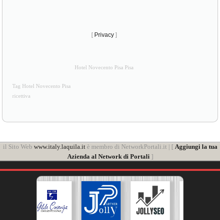
[
Privacy
]
Hotel Novecento Pisa Pisa
Tag Hotel Novecento Pisa
ricettiva
il Sito Web
www.italy.laquila.it
è membro di NetworkPortali.it | [
Aggiungi la tua
Azienda al Network di Portali
]